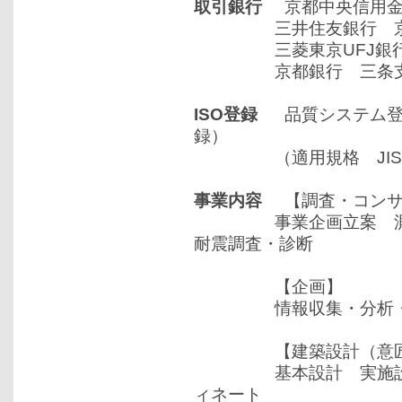
取引銀行
京都中央信用金
三井住友銀行 京
三菱東京UFJ銀行
京都銀行 三条支
ISO登録
品質システム登録番
録）
（適用規格 JISQ9001
事業内容
【調査・コンサ
事業企画立案 測量・
耐震調査・診断
【企画】
情報収集・分析・提
【建築設計（意匠・
基本設計 実施設計 
ィネート