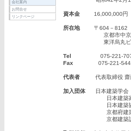
会社案内
お問合せ
資本金
16,000,000円
リンクページ
所在地
〒604－8162
京都市中京区烏丸通
東洋烏丸ビ
Tel
075-221-707
Fax
075-221-544
代表者
代表取締役 齋
加入団体
日本建築学会
日本建築家
日本建築協
京都府建築
京都建築設計