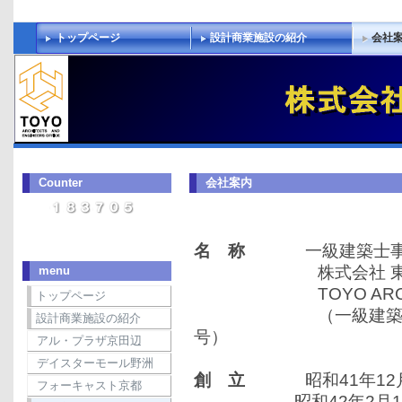
トップページ
設計商業施設の紹介
会社
Counter
会社案内
名 称
一級建築士事
株式会社 東洋
menu
TOYO ARCHITECT
トップページ
（一級建築士事務所 
設計商業施設の紹介
号）
アル・プラザ京田辺
デイスターモール野洲
創 立
昭和41年12月
フォーキャスト京都
昭和42年2月1日 